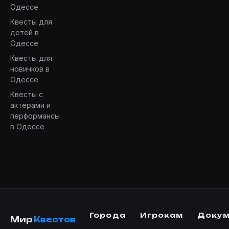
Одессе
Квесты для
детей в
Одессе
Квесты для
новичков в
Одессе
Квесты с
актерами и
перформансы
в Одессе
Города
Игрокам
Доку
Мир
Квестов