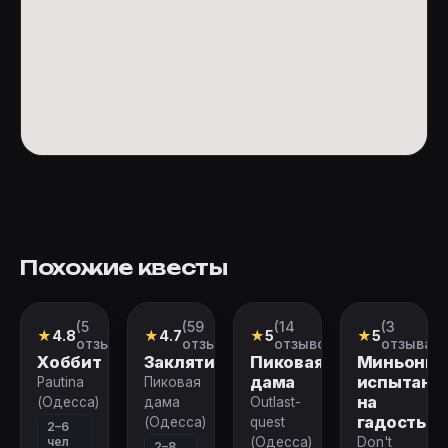
Похожие квесты
(5
(59
(14
(3
Квест
Квест
Перформанс
Квест
★
4.8
★
4.7
★
5
★
5
отзывов)
отзывов)
отзывов)
отзыва)
Хоббит
Заклятие
Пиковая
Миньоны:
дама
испытани
Pautina
Пиковая
на
(Одесса)
дама
Outlast-
гадость
(Одесса)
quest
2–6
чел
(Одесса)
Don't
2–8