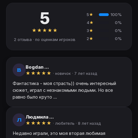
5
5
★
100%
4
★
0%
★
★
★
★
★
3
★
0%
2
★
0%
2 отзыва · по оценкам игроков
Bogdan ...
B
★
★
★
★
★
· новичок ·
7 лет назад
Фантастика - моя страсть)) очень интересный
сюжет, играл с незнакомыми людьми. Но все
равно было круто ...
Людмила ...
Л
★
★
★
★
★
· любитель ·
8 лет назад
Недавно играли, это моя вторая любимая