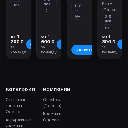
чел
Panic
12+
2–8
чел
(Одесса)
12+
14+
2–5
чел
8+
от 1
от 1
от 1
200 ₴
600 ₴
300 ₴
О квесте
О квесте
О к
за
за
за
О квесте
команду
команду
команду
Категории
Компании
Страшные
Questoria
квесты в
(Одесса)
Одессе
Квесты в
Антуражные
Одессе
квесты в