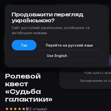
Квесты
Карта
Добавить
Мир
Квестов
Одесса
квест
Продовжити перегляд
українською?
Квесты
›
Questoria (Одесса)
›
Судьба галактики
Сайт доступний українською, російською та
англійською мовами.
от 5 500 ₴
Так
Перейти на русский язык
за команду
Use English
Заброниров
+38 (067) 65
Ролевой
Бронирование на са
квест
«Судьба
галактики»
★
★
★
★
★
·
5
(2 отзыва)