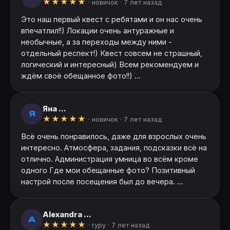
★
★
★
★
★
· новичок ·
7 лет назад
Это наш первый квест с ребятами и он нас очень
впечатлил!!) Локации очень антуражные и
необычные, а за переходы между ними -
отдельный респект!) Квест совсем не страшный,
логический и интересный) Всем рекомендуем и
ждём своё обещанное фото!!) ...
Яна ...
Я
★
★
★
★
★
· новичок ·
7 лет назад
Всё очень понравилось, даже для взрослых очень
интересно. Атмосфера, задания, подсказки всё на
отлично. Администрация умница во всём кроме
одного Где мои обещанные фото? Позитивный
настрой после посещения был до вечера. ...
Alexandra ...
A
★
★
★
★
★
· гуру ·
7 лет назад