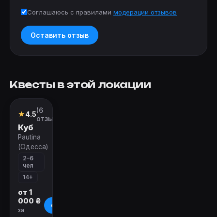
Соглашаюсь с правилами
модерации отзывов
Оставить отзыв
Квесты в этой локации
Закрыт
(6
Квест
★
4.5
отзывов)
Куб
Pautina
(Одесса)
2–6
чел
14+
от 1
000 ₴
О квесте
за