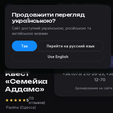
Квесты
Карта
Добавить
Мир
Квестов
Одесса
квест
Продовжити перегляд
українською?
Квесты
›
Pautina (Одесса)
›
Семейка Аддамс
Сайт доступний українською, російською та
англійською мовами.
от 1 000 ₴
Так
Перейти на русский язык
за команду
Use English
Забронироват
Квест
+38 (073) 215-26-23, +3
«Семейка
12-70
Аддамс»
Бронирование на сайте
(13
★
★
★
★
★
5
отзывов)
·
Pautina (Одесса)