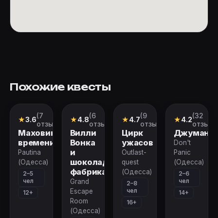
Похожие квесты
(7
(6
(9
(32
Квест
Квест
Перформанс
Квест
★
3.6
★
4.8
★
4.7
★
4.2
отзывов)
отзывов)
отзывов)
отзыва
Маховик
Вилли
Цирк
Джуманд
времени
Вонка
ужасов
Don't
и
Pautina
Outlast-
Panic
шоколадная
(Одесса)
quest
(Одесса)
фабрика
(Одесса)
2–5
2–6
чел
чел
Grand
2–8
чел
Escape
12+
14+
Room
16+
(Одесса)