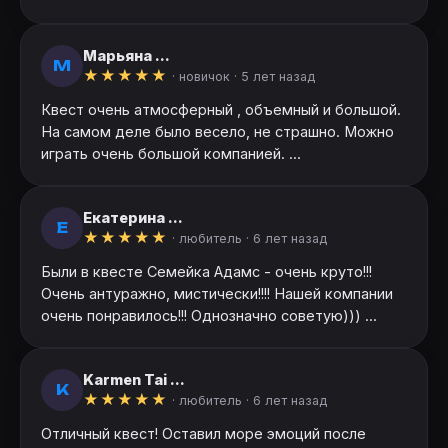
Марьяна ...
М
★
★
★
★
★
· новичок ·
5 лет назад
Квест очень атмосферный , объемный и большой.
На самом деле было весело, не страшно. Можно
играть очень большой компанией. ...
Екатерина ...
Е
★
★
★
★
★
· любитель ·
6 лет назад
Были в квесте Семейка Адамс - очень круто!!!
Очень антуражно, мистически!!!! Нашей компании
очень понравилось!!! Однозначно советую))) ...
Karmen Tai ...
K
★
★
★
★
★
· любитель ·
6 лет назад
Отличный квест! Оставил море эмоций после