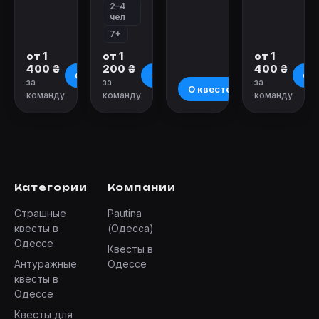
2–4
чел
7+
от 1
от 1
от 1
400 ₴
200 ₴
400 ₴
О квесте
О квесте
О к
за
за
за
О квесте
команду
команду
команду
Категории
Компании
Страшные
Pautina
квесты в
(Одесса)
Одессе
Квесты в
Антуражные
Одессе
квесты в
Одессе
Квесты для