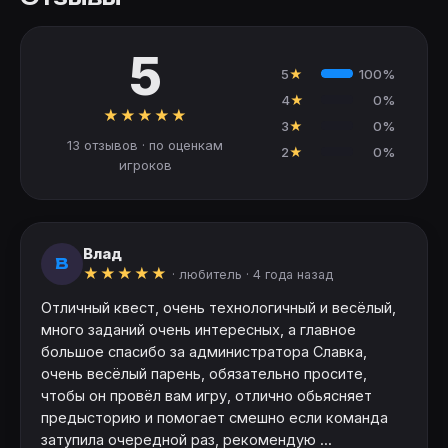
5
5
★
100%
4
★
0%
★
★
★
★
★
3
★
0%
13 отзывов · по оценкам
2
★
0%
игроков
Влад
В
★
★
★
★
★
· любитель ·
4 года назад
Отличный квест, очень технологичный и весёлый,
много заданий очень интересных, а главное
большое спасибо за администратора Славка,
очень весёлый парень, обязательно просите,
чтобы он провёл вам игру, отлично обьясняет
предысторию и помогает смешно если команда
затупила очередной раз, рекомендую ...