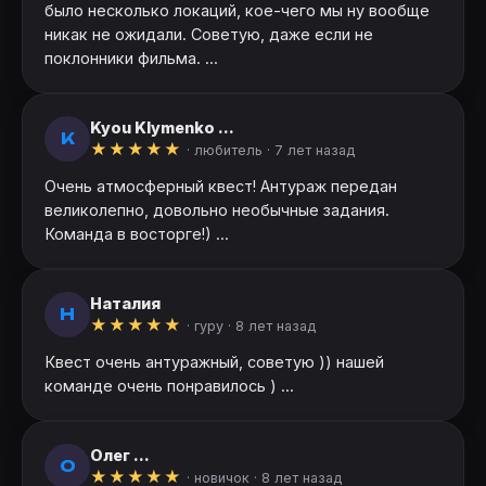
было несколько локаций, кое-чего мы ну вообще
никак не ожидали. Советую, даже если не
поклонники фильма. ...
Kyou Klymenko ...
K
★
★
★
★
★
· любитель ·
7 лет назад
Очень атмосферный квест! Антураж передан
великолепно, довольно необычные задания.
Команда в восторге!) ...
Наталия
Н
★
★
★
★
★
· гуру ·
8 лет назад
Квест очень антуражный, советую )) нашей
команде очень понравилось ) ...
Олег ...
О
★
★
★
★
★
· новичок ·
8 лет назад