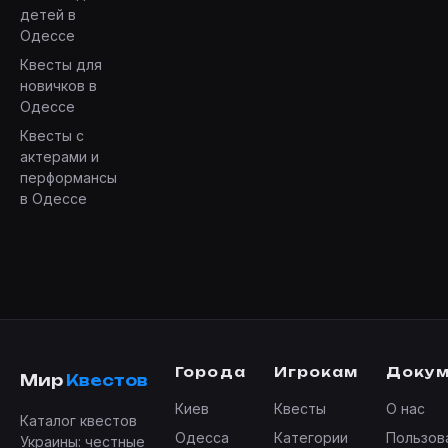
детей в
Одессе
Квесты для
новичков в
Одессе
Квесты с
актерами и
перформансы
в Одессе
Города
Игрокам
Доку
Мир
Квестов
Киев
Квесты
О нас
Каталог квестов
Одесса
Категории
Пользов
Украины: честные