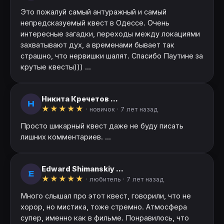
Это пожалуй самый антуражный и самый
непредсказуемый квест в Одессе. Очень
интересные загадки, переходы между локациями
захватывают дух, а временами бывает так
страшно, что нервишки шалят. Спасибо Паутине за
крутые квесты))) ...
Никита Кречетов ...
Н
★
★
★
★
★
· новичок ·
7 лет назад
Просто шикарный квест даже не буду писать
лишних комментариев. ...
Edward Shimanskiy ...
E
★
★
★
★
★
· любитель ·
7 лет назад
Много слышал про этот квест, говорили, что не
хорор, но мистика, тоже стремно. Атмосфера
супер, именно как в фильме. Понравилось, что