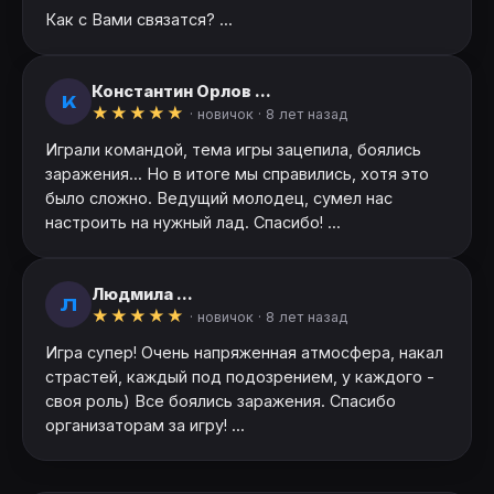
Как с Вами связатся? ...
Константин Орлов ...
К
★
★
★
★
★
· новичок ·
8 лет назад
Играли командой, тема игры зацепила, боялись
заражения... Но в итоге мы справились, хотя это
было сложно. Ведущий молодец, сумел нас
настроить на нужный лад. Спасибо! ...
Людмила ...
Л
★
★
★
★
★
· новичок ·
8 лет назад
Игра супер! Очень напряженная атмосфера, накал
страстей, каждый под подозрением, у каждого -
своя роль) Все боялись заражения. Спасибо
организаторам за игру! ...