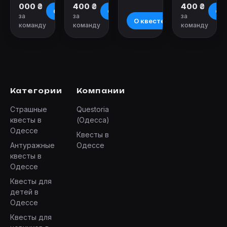
000 ₴
400 ₴
400 ₴
О квесте
О квесте
О к
за
за
за
О квесте
команду
команду
команду
Категории
Компании
Страшные
Questoria
квесты в
(Одесса)
Одессе
Квесты в
Антуражные
Одессе
квесты в
Одессе
Квесты для
детей в
Одессе
Квесты для