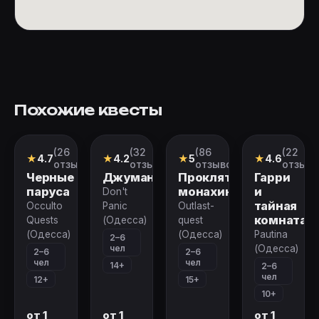
Похожие квесты
(26
(32
(86
(22
Квест
Квест
Перформанс
Квест
★
4.7
★
4.2
★
5
★
4.6
отзывов)
отзыва)
отзывов)
отзыва
Черные
Джуманджи
Проклятие
Гарри
паруса
монахини
и
Don't
тайная
Occulto
Panic
Outlast-
комната
Quests
(Одесса)
quest
(Одесса)
(Одесса)
Pautina
2–6
чел
(Одесса)
2–6
2–6
чел
чел
14+
2–6
чел
12+
15+
10+
от 1
от 1
от 1