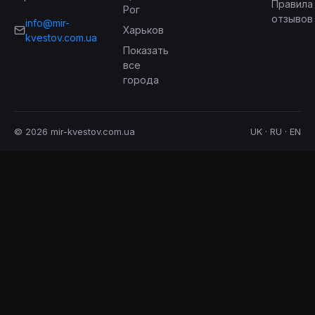
Правила
Рог
отзывов
info@mir-
Харьков
kvestov.com.ua
Показать
все
города
© 2026 mir-kvestov.com.ua
UK · RU · EN