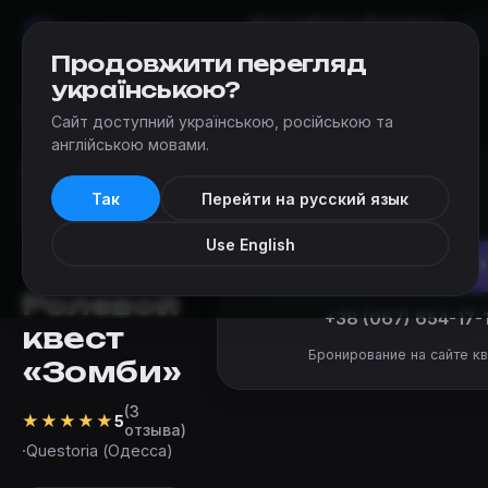
Квесты
Карта
Добавить
Мир
Квестов
Одесса
квест
Продовжити перегляд
українською?
Квесты
›
Questoria (Одесса)
›
Зомби
Сайт доступний українською, російською та
англійською мовами.
от 5 500 ₴
Так
Перейти на русский язык
за команду
Use English
Забронировать
Ролевой
+38 (067) 654-17-
квест
Бронирование на сайте кв
«Зомби»
(3
★
★
★
★
★
5
отзыва)
·
Questoria (Одесса)