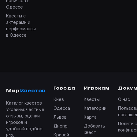
новичков в
Одессе
Квесты с
актерами и
перформансы
в Одессе
Города
Игрокам
Доку
Мир
Квестов
Киев
Квесты
О нас
Каталог квестов
Одесса
Категории
Пользов
Украины: честные
соглаше
отзывы, оценки
Львов
Карта
игроков и
Политик
Днепр
Добавить
удобный подбор
конфиде
квест
Кривой
игр.