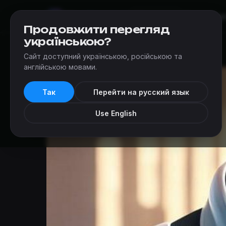
Мир
Квестов
Квесты
Кар
Одесса
Продовжити перегляд
українською?
Квесты
›
Questoria (Одесса)
›
Супергерои
Сайт доступний українською, російською та
англійською мовами.
Так
Перейти на русский язык
Use English