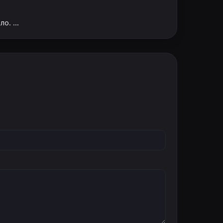
. ...