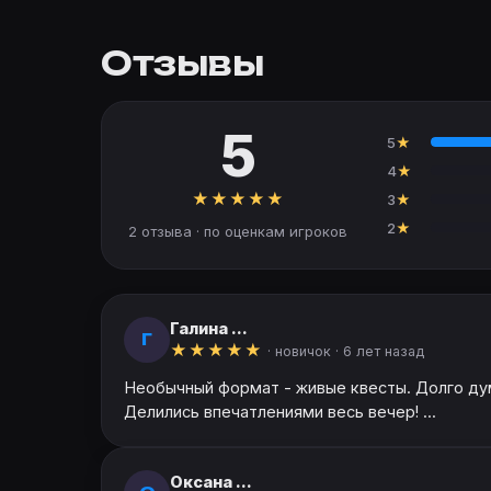
Отзывы
5
5
★
4
★
★
★
★
★
★
3
★
2
★
2 отзыва · по оценкам игроков
Галина ...
Г
★
★
★
★
★
· новичок ·
6 лет назад
Необычный формат - живые квесты. Долго дум
Делились впечатлениями весь вечер! ...
Оксана ...