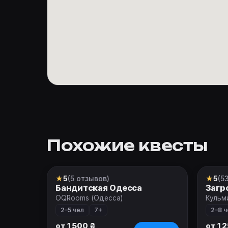
Похожие квесты
★
5
(5 отзывов)
★
5
(5
Квест
Перф
Бандитская Одесса
Загр
OQRooms (Одесса)
Кульм
2–5 чел
7+
2–8 ч
от 1 500 ₴
от 1 