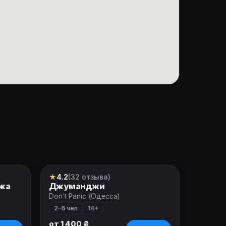
★
4.2
(32 отзыва)
Квест
ажа
Джуманджи
Don't Panic (Одесса)
2–6 чел
14+
от 1 400 ₴