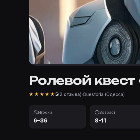
Ролевой квест
★
★
★
★
★
·
Questoria (Одесса)
5
(2 отзыва)
Игроки
Возраст
6–36
8-11