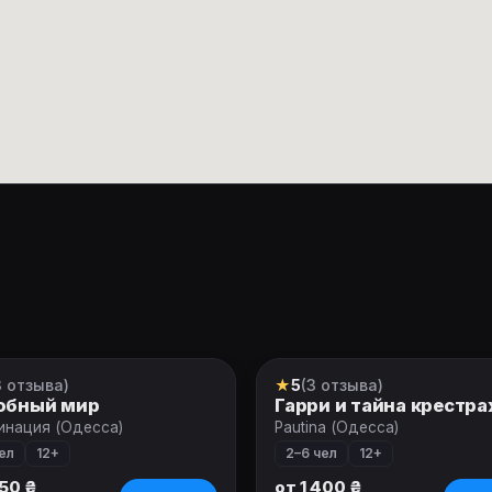
3 отзыва)
★
5
(3 отзыва)
орманс
Квест
обный мир
Гарри и тайна крестр
инация (Одесса)
Pautina (Одесса)
ел
12+
2–6 чел
12+
250 ₴
от 1 400 ₴