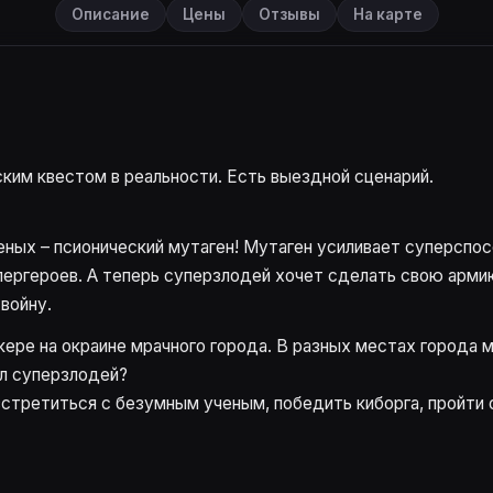
Описание
Цены
Отзывы
На карте
ским квестом в реальности. Есть выездной сценарий.
ых – псионический мутаген! Мутаген усиливает суперспосо
пергероев. А теперь суперзлодей хочет сделать свою арми
войну.
ере на окраине мрачного города. В разных местах города м
ил суперзлодей?
стретиться с безумным ученым, победить киборга, пройти 