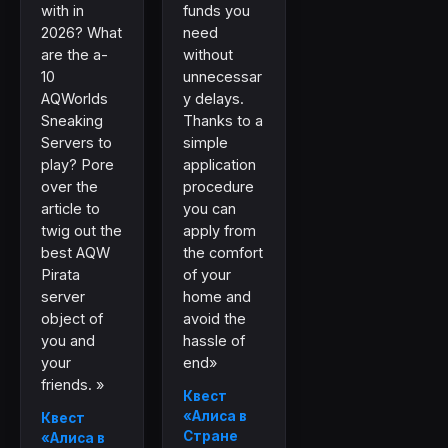
with in
funds you
2026? What
need
are the a-
without
10
unnecessar
AQWorlds
y delays.
Sneaking
Thanks to a
Servers to
simple
play? Pore
application
over the
procedure
article to
you can
twig out the
apply from
best AQW
the comfort
Pirata
of your
server
home and
object of
avoid the
you and
hassle of
your
end»
friends. »
Квест
«Алиса в
Квест
Стране
«Алиса в