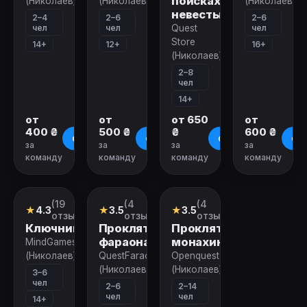
поисках
(Николаев)
(Николаев)
(Николаев)
невесты
2–4
2–6
2–6
чел
чел
чел
Quest
Store
14+
12+
16+
(Николаев)
2–8
чел
14+
от
от
от 650
от
400 ₴
500 ₴
₴
600 ₴
О квесте
О квесте
О квесте
О к
за
за
за
за
команду
команду
команду
команду
Закрыт
Закрыт
Закрыт
(19
(4
(4
Квест
Квест
Квест
★
4.3
★
3.5
★
3.5
отзывов)
отзыва)
отзыва)
Ключник
Проклятие
Проклятие
фараона
монахини
MindGames
(Николаев)
QuestFaraon
Openquest
(Николаев)
(Николаев)
3–6
чел
2–6
2–14
чел
чел
14+