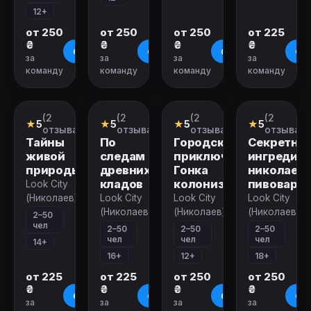
12+
от 250
от 250
от 250
от 225
₴
₴
₴
₴
О квесте
О квесте
О квесте
О к
за
за
за
за
команду
команду
команду
команду
Закрыт
Закрыт
Закрыт
Закрыт
(2
(2
(2
(2
Городской
Городской
Городской
Городской
★
5
★
5
★
5
★
5
квест
квест
квест
квест
отзыва)
отзыва)
отзыва)
отзыва)
Тайны
По
Городские
Секретны
живой
следам
приключения.
ингредие
природы
древних
Гонка
николаевс
кладов
колонизаторов
пивовара
Look City
(Николаев)
Look City
Look City
Look City
(Николаев)
(Николаев)
(Николаев)
2–50
чел
2–50
2–50
2–50
чел
чел
чел
14+
16+
12+
18+
от 225
от 225
от 250
от 250
₴
₴
₴
₴
О квесте
О квесте
О квесте
О к
за
за
за
за