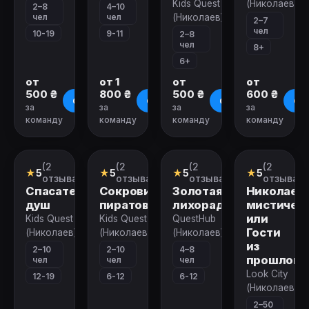
Kids Quest
(Николаев)
2–8
4–10
чел
чел
(Николаев)
2–7
чел
10-19
9-11
2–8
чел
8+
6+
от
от 1
от
от
500 ₴
800 ₴
500 ₴
600 ₴
О квесте
О квесте
О квесте
О к
за
за
за
за
команду
команду
команду
команду
Закрыт
Закрыт
Закрыт
Закрыт
(2
(2
(2
(2
Квест-
Квест-
Квест-
Городской
★
5
★
5
★
5
★
5
анимация
анимация
анимация
квест
отзыва)
отзыва)
отзыва)
отзыва)
Спасатели
Сокровище
Золотая
Николаев
душ
пиратов
лихорадка
мистическ
или
Kids Quest
Kids Quest
QuestHub
Гости
(Николаев)
(Николаев)
(Николаев)
из
2–10
2–10
4–8
прошлого
чел
чел
чел
Look City
12-19
6-12
6-12
(Николаев)
2–50