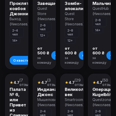
Проклятие
Завещание
Зомби-
Мальчишн
ковбоя
апокалипсис
Quest
QuestHub
Джонни
Store
Quest
(Николаев)
Выход
(Николаев)
Store
2–6
чел
(Николаев)
(Николаев)
2–6
чел
14+
2–4
2–8
чел
чел
12+
14+
12+
от
от
от
500 ₴
600 ₴
600 ₴
О квесте
О квесте
О к
за
за
за
О квесте
команду
команду
команду
Закрыт
Закрыт
Закрыт
Закрыт
(7
(3
(29
(50
Квест
Квест
Квест
Квест
★
4.7
★
4.7
★
4.7
★
4.7
отзывов)
отзыва)
отзывов)
отзыво
Палата
Индиана
Великолепный
Операция
№ 6,
Джонс
век
Kugelblitz
или
Мышеловка
Smartroom
Questzona51
Привет
(Николаев)
(Николаев)
(Николаев)
из
2–4
2–6
2–6
Сливино
чел
чел
чел