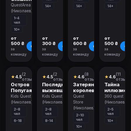
QuestArea
14+
14+
14+
(Николаев)
1–4
чел
10+
от
от
от
от
500 ₴
300 ₴
600 ₴
500 ₴
О квесте
О квесте
О квесте
О к
за
за
за
за
команду
команду
команду
команду
Закрыт
Закрыт
Закрыт
Закрыт
(2
(2
(8
(11
Квест
Квест
Квест
Квест
★
4.5
★
4.5
★
4.6
★
4.6
отзыва)
отзыва)
отзывов)
отзыво
Остров
Последний
Затерянное
Тайна
Попугая
выживший
королевство
иллюзион
Kids Quest
Kids Quest
Quest
360 quest
(Николаев)
(Николаев)
Store
(Николаев)
(Николаев)
2–8
2–8
2–5
чел
чел
чел
2–10
чел
6-18
8-14
10+
10+