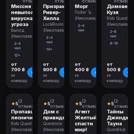
отзывов)
отзывов)
отзыва)
отзыва)
Миссия
Призраки
Морг
Домовено
невыполнима:
Ривер-
Кузя
Побег Ъ
вирусная
Хилла
(Николаев)
Kids Quest
угроза
LockRoom
(Николаев)
2–4
чел
Выход
(Николаев)
2–8
чел
(Николаев)
2–4
чел
8-19
2–4
чел
14+
12+
от
от
от
от
700 ₴
600 ₴
400 ₴
500 ₴
О квесте
О квесте
О квесте
О к
за
за
за
за
команду
команду
команду
команду
Закрыт
Закрыт
Закрыт
Закрыт
(2
(2
(2
(2
Квест
Ролевой
Квест
Квест
★
5
★
5
★
5
★
5
квест
отзыва)
отзыва)
отзыва)
отзыва)
Пропавший
Дом с
Агент
Тайны
лесничий
привидениями
Желтый:
Джиндже
спасти
Тауна
Kids Quest
Questoria
мир!
(Николаев)
(Николаев)
QuestHub