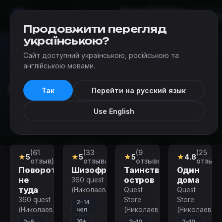
Квесты
Добавить
Мир
Квестов
Николаев
квест
Продовжити перегляд
українською?
Сайт доступний українською, російською та
Квесты
›
Категории квестов в реальности в Николаеве
›
англійською мовами.
Квесты до 4 человек
Квесты до 4 человек
Так
Перейти на русский язык
Квесты до 4 человек в Николаеве
Use English
(61
(33
(9
(25
Перформанс
Перформанс
Квест
Квест
★
5
★
5
★
5
★
4.8
отзыв)
отзыва)
отзывов)
отзыво
Поворот
Шизофрения
Таинственный
Один
не
остров
дома
360 quest
туда
(Николаев)
Quest
Quest
360 quest
Store
Store
2–14
чел
(Николаев)
(Николаев)
(Николаев)
16+
2–6
3–10
2–10