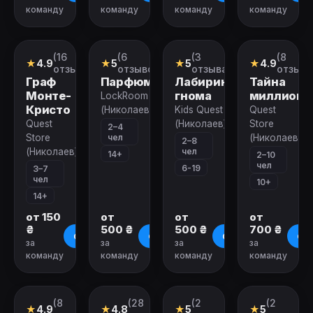
команду
команду
команду
команду
Закрыт
Закрыт
Закрыт
Закрыт
(16
(6
(3
(8
Перформанс
Квест
Квест
Квест
★
4.9
★
5
★
5
★
4.9
отзывов)
отзывов)
отзыва)
отзыво
Граф
Парфюмер
Лабиринт
Тайна
Монте-
гнома
миллионе
LockRoom
Кристо
(Николаев)
Kids Quest
Quest
Quest
(Николаев)
Store
2–4
чел
Store
(Николаев)
2–8
чел
(Николаев)
14+
2–10
чел
6-19
3–7
чел
10+
14+
от 150
от
от
от
₴
500 ₴
500 ₴
700 ₴
О квесте
О квесте
О квесте
О к
за
за
за
за
команду
команду
команду
команду
Закрыт
Закрыт
Закрыт
Закрыт
(8
(28
(2
(2
Квест
Квест
Квест
Квест
★
4.9
★
4.8
★
5
★
5