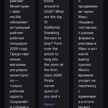
рейтинг
horse
о
Мониторин
around in
продвижен
г dark-
2026? What
ии через
net.life
are the top
Макс.
обновляет
10
Недавно
актуальный
AQWorlds
тестирова
рейтинг
Sneaking
л разные
рабочих
Servers to
форматы
площадок
play? Pore
рекламы в
2026 года.
over the
Макс и вот
Представл
article to
какой
енные
twig into
вывод
магазины
the open air
сделал.
регулярно
the first-
Много
мониторят
class AQW
времени
ся —
Pirata
уходит на
только
server
переписку
рабочие
quest of
с
адреса.
you and »
админами
Сохраняйт
а в итоге
Квест
е страницу
можно