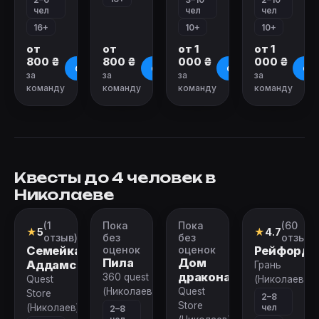
чел
чел
чел
16+
10+
10+
от
от
от 1
от 1
800 ₴
800 ₴
000 ₴
000 ₴
О квесте
О квесте
О квесте
О к
за
за
за
за
команду
команду
команду
команду
Квесты до 4 человек в
Николаеве
(1
Пока
Пока
(60
Квест
Перформанс
Квест
Перформан
★
5
★
4.7
отзыв)
без
без
отзыво
Семейка
оценок
оценок
Рейфорд
Пила
Дом
Аддамс
Грань
дракона
360 quest
Quest
(Николаев)
(Николаев)
Quest
Store
2–8
Store
чел
(Николаев)
2–8