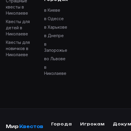
Страшные
квесты в
в Киеве
Николаеве
в Одессе
Квесты для
в Харькове
детей в
Николаеве
в Днепре
Квесты для
в
новичков в
Запорожье
Николаеве
во Львове
в
Николаеве
Города
Игрокам
Доку
Мир
Квестов