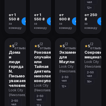
чел
12+
от 1
от 1
от
от 250
550 ₴
550 ₴
600 ₴
₴
О квесте
О квесте
О квесте
О к
за
за
за
за
команду
команду
команду
команду
Закрыт
Закрыт
Закрыт
Закрыт
(2
(2
(2
(2
Городской
Городской
Городской
Городской
★
5
★
5
★
5
★
5
квест
квест
квест
квест
отзыва)
отзыва)
отзыва)
отзыва)
Дома
Роковая
Экзамен
Сокровищ
и
случайность,
для
мецената
люди
или
Маугли
Look City
города
Тайная
Look City
(Николаев)
N.
деятельность
(Николаев)
2–50
Письмо
николаевских
чел
2–50
уважаемому
консулов
чел
16+
человеку
Look City
12+
Look City
(Николаев)
(Николаев)
2–50
чел
2–50
чел
12+