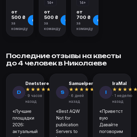
14+
14+
от
от
от
500 ₴
500 ₴
700 ₴
О квесте
О квесте
О квесте
за
за
за
команду
команду
команду
Последние отзывы на квесты
до 4 человек в Николаеве
Dnetstere
Samuelpen
IraMal
★
★
★
★
★
★
★
★
★
★
★
★
★
★
D
S
I
· 9 часов
· 6 дней
· 1 неделю
назад
назад
назад
«Лучшие
«Best AQW
«Приветст
площадки
Not for
вую
2026:
publication
Давайте
актуальный
Servers to
поговорим