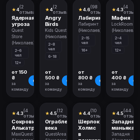
(2
(2
(98
(4
Квест
Квест
Экшн-
Квест
★
4
★
4
★
4.6
★
4.3
игра
отзыва)
отзыва)
отзывов)
отзыва
Ядерная
Angry
Лабиринт
Мафия
угроза
Birds
Лабиринт
LockRoom
Quest
Kids Quest
(Николаев)
(Николаев)
Store
(Николаев)
2–15
2–4
чел
чел
(Николаев)
2–8
чел
16+
12+
2–6
чел
6-18
12+
от 150
от
от
от
₴
500 ₴
800 ₴
400 ₴
О квесте
О квесте
О квесте
О к
за
за
за
за
команду
команду
команду
команду
Закрыт
Закрыт
Закрыт
Закрыт
(4
(12
(10
(44
Квест
Квест
Квест
Квест
★
4.3
★
4.5
★
4.4
★
4.5
отзыва)
отзывов)
отзывов)
отзыва
Сокровища
Ограбление
Шерлок
Западня
Алькатраса
века
Холмс
маньяка
в
MaxiQuest
QuestArea
Западня