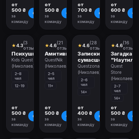
от
от
от
от
500 ₴
500 ₴
700 ₴
600 ₴
О квесте
О квесте
О квесте
О к
за
за
за
за
команду
команду
команду
команду
Закрыт
Закрыт
Закрыт
Закрыт
(3
(21
(28
(16
Квест
Квест
Квест
Квест
★
4.3
★
4.6
★
4.6
★
4.6
отзыва)
отзыв)
отзывов)
отзыво
Психушка
Амитивилль
Записки
Загадка
сумасшедшего
"Наутилу
Kids Quest
QuestNik
(Николаев)
(Николаев)
Questzona51
Quest
(Николаев)
Store
2–8
2–5
чел
чел
(Николаев)
2–6
чел
12-19
11+
2–7
чел
14+
14+
от
от
от
от
500 ₴
500 ₴
400 ₴
500 ₴
О квесте
О квесте
О квесте
О к
за
за
за
за
команду
команду
команду
команду
Закрыт
Закрыт
Закрыт
Закрыт