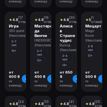
команду
команду
команду
команду
Закрыт
Закрыт
Закрыт
Закрыт
(17
(16
(30
(1
Квест
Квест
Квест
Квест
★
4.8
★
4.8
★
4.8
★
5
отзывов)
отзывов)
отзывов)
отзыв)
Игра
Мастерская
Алиса
Моцарт
да
в
360 quest
Magic
Винчи
Стране
(Николаев)
Room
чудес
UNDERGROUND
(Николаев)
2–7
чел
(Николаев)
Выход
2–6
чел
(Николаев)
10+
2–7
чел
12+
2–4
чел
12+
14+
от
от
от 650
от
600 ₴
450 ₴
₴
500 ₴
О квесте
О квесте
О квесте
О к
за
за
за
за
команду
команду
команду
команду
Закрыт
Закрыт
Закрыт
Закрыт
(24
(10
(41
(25
Квест
Квест
Квест
Квест
★
4.8
★
4.8
★
4.8
★
4.8
отзыва)
отзывов)
отзыв)
отзыво