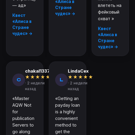
«Алиса в
— ад»
влететь на
Стране
фейковый
чудес» →
Квест
охват »
«Алиса в
Стране
Квест
чудес» →
«Алиса в
Стране
чудес» →
chakal1337
LindaCex
★
★
★
★
★
★
★
★
★
★
C
L
· 2 недели
· 2 недели
назад
назад
«Master
«Getting an
AQW Not
payday loan
for
is a highly
publication
convenient
Servers to
method to
go along
get the