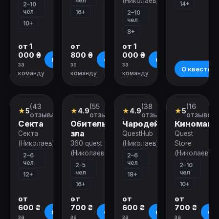
чел
(Николаев)
14+
2–10
чел
16+
2–10
чел
10+
8+
от 1
от
от 1
000 ₴
800 ₴
000 ₴
О квесте
О квесте
О квесте
за
за
за
О квесте
команду
команду
команду
Закрыт
Закрыт
Закрыт
Закрыт
(43
(55
(38
(16
Квест
Перформанс
Квест
Квест
★
5
★
4.9
★
4.9
★
5
отзыва)
отзывов)
отзывов)
отзывов)
Секта
Обитель
Чародей
Киноман
зла
Секта
QuestHub
Quest
(Николаев)
360 quest
(Николаев)
Store
(Николаев)
(Николаев)
2–6
2–6
чел
чел
2–5
2–10
чел
чел
12+
18+
16+
10+
от
от
от
от
600 ₴
700 ₴
600 ₴
700 ₴
О квесте
О квесте
О квесте
О к
за
за
за
за