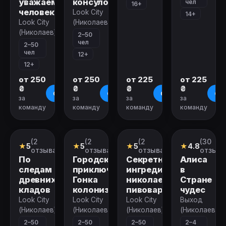
уважаемому
консулов
чел
16+
человеку
Look City
14+
Look City
(Николаев)
(Николаев)
2–50
чел
2–50
чел
12+
12+
от 250
от 250
от 225
от 225
₴
₴
₴
₴
О квесте
О квесте
О квесте
О к
за
за
за
за
команду
команду
команду
команду
Закрыт
Закрыт
Закрыт
Закрыт
(2
(2
(2
(30
Городской
Городской
Городской
Квест
★
5
★
5
★
5
★
4.8
квест
квест
квест
отзыва)
отзыва)
отзыва)
отзыво
По
Городские
Секретный
Алиса
следам
приключения.
ингредиент
в
древних
Гонка
николаевского
Стране
кладов
колонизаторов
пивовара
чудес
Look City
Look City
Look City
Выход
(Николаев)
(Николаев)
(Николаев)
(Николаев)
2–50
2–50
2–50
2–4