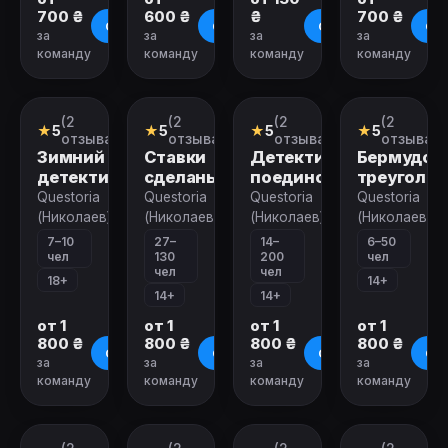
700 ₴
600 ₴
₴
700 ₴
О квесте
О квесте
О квесте
О к
за
за
за
за
команду
команду
команду
команду
Закрыт
Закрыт
Закрыт
Закрыт
(2
(2
(2
(2
Ролевой
Ролевой
Ролевой
Ролевой
★
5
★
5
★
5
★
5
квест
квест
квест
квест
отзыва)
отзыва)
отзыва)
отзыва)
Зимний
Ставки
Детективный
Бермудск
детектив
сделаны
поединок
треугольн
Questoria
Questoria
Questoria
Questoria
(Николаев)
(Николаев)
(Николаев)
(Николаев)
7–10
27–
14–
6–50
чел
130
200
чел
чел
чел
18+
14+
14+
14+
от 1
от 1
от 1
от 1
800 ₴
800 ₴
800 ₴
800 ₴
О квесте
О квесте
О квесте
О к
за
за
за
за
команду
команду
команду
команду
Закрыт
Закрыт
Закрыт
Закрыт