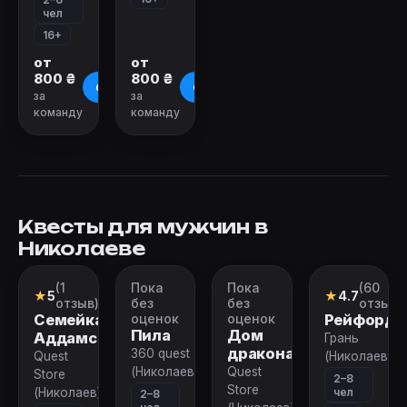
чел
16+
от
от
800 ₴
800 ₴
О квесте
О квесте
за
за
команду
команду
Квесты для мужчин в
Николаеве
(1
Пока
Пока
(60
Квест
Перформанс
Квест
Перформан
★
5
★
4.7
отзыв)
без
без
отзыво
Семейка
оценок
оценок
Рейфорд
Пила
Дом
Аддамс
Грань
дракона
360 quest
Quest
(Николаев)
(Николаев)
Quest
Store
2–8
Store
чел
(Николаев)
2–8