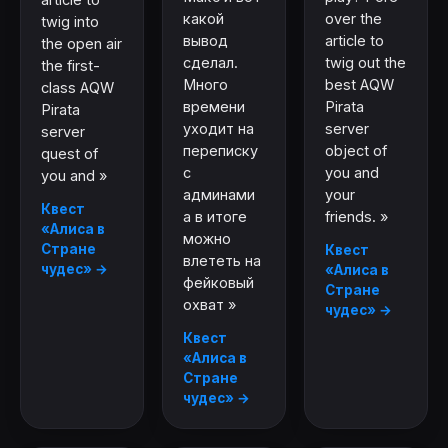
какой
over the
twig into
вывод
article to
the open air
сделал.
twig out the
the first-
Много
best AQW
class AQW
времени
Pirata
Pirata
уходит на
server
server
переписку
object of
quest of
с
you and
you and »
админами
your
Квест
а в итоге
friends. »
«Алиса в
можно
Стране
Квест
влететь на
чудес» →
«Алиса в
фейковый
Стране
охват »
чудес» →
Квест
«Алиса в
Стране
чудес» →