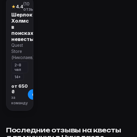
(10
Квест
★
4.4
отзывов)
Шерлок
Холмс
в
поисках
невесты
Quest
Store
(Николаев)
2–8
чел
14+
от 650
₴
О квесте
за
команду
Последние отзывы на квесты