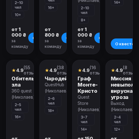
чел
(Николаев)
14+
2–10
чел
16+
2–10
чел
10+
8+
от 1
от
от 1
000 ₴
800 ₴
000 ₴
О квесте
О квесте
О квесте
за
за
за
О квесте
команду
команду
команду
Закрыт
Закрыт
Закрыт
Закрыт
(55
(38
(16
(8
Перформанс
Квест
Перформанс
Квест
★
4.9
★
4.9
★
4.9
★
4.9
отзывов)
отзывов)
отзывов)
отзыво
Обитель
Чародей
Граф
Миссия
зла
Монте-
невыполн
QuestHub
Кристо
вирусная
360 quest
(Николаев)
угроза
(Николаев)
Quest
2–6
чел
Store
Выход
2–5
чел
(Николаев)
(Николаев)
18+
16+
3–7
2–4
чел
чел
14+
12+
от
от
от 150
от