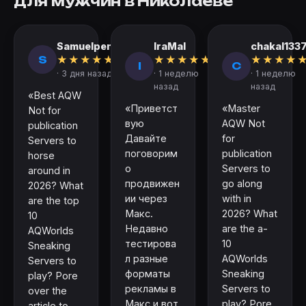
для мужчин в Николаеве
Samuelpen
IraMal
chakal133
S
★
★
★
★
★
★
★
★
★
★
★
★
★
★
I
C
· 3 дня назад
· 1 неделю
· 1 неделю
назад
назад
«Best AQW
«Приветст
«Master
Not for
вую
AQW Not
publication
Давайте
for
Servers to
поговорим
publication
horse
о
Servers to
around in
продвижен
go along
2026? What
ии через
with in
are the top
Макс.
2026? What
10
Недавно
are the a-
AQWorlds
тестирова
10
Sneaking
л разные
AQWorlds
Servers to
форматы
Sneaking
play? Pore
рекламы в
Servers to
over the
Макс и вот
play? Pore
article to