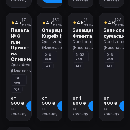
команду
команду
команду
Закрыт
Закрыт
Закрыт
Закрыт
(7
(50
(2
(28
Квест
Квест
Ролевой
Квест
★
4.7
★
4.7
★
4.5
★
4.6
квест
отзывов)
отзывов)
отзыва)
отзыво
Палата
Операция
Завещание
Записки
№ 6,
Kugelblitz
Флинта
сумасшед
или
Questzona51
Questoria
Questzona51
Привет
(Николаев)
(Николаев)
(Николаев)
из
2–6
8–32
2–6
Сливино
чел
чел
чел
QuestArea
14+
14+
14+
(Николаев)
1–4
чел
10+
от
от
от 1
от
500 ₴
500 ₴
800 ₴
400 ₴
О квесте
О квесте
О квесте
О к
за
за
за
за
команду
команду
команду
команду
Закрыт