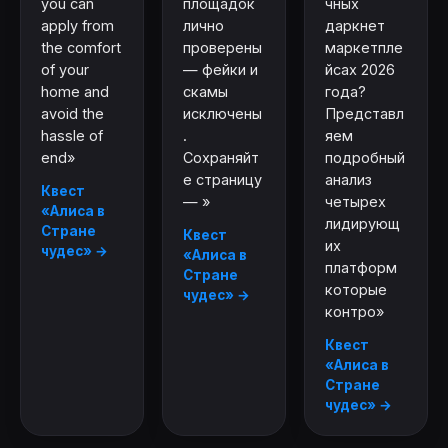
you can
площадок
чных
apply from
лично
даркнет
the comfort
проверены
маркетпле
of your
— фейки и
йсах 2026
home and
скамы
года?
avoid the
исключены
Представл
hassle of
.
яем
end»
Сохраняйт
подробный
е страницу
анализ
Квест
— »
четырех
«Алиса в
лидирующ
Стране
Квест
их
чудес» →
«Алиса в
платформ
Стране
которые
чудес» →
контро»
Квест
«Алиса в
Стране
чудес» →