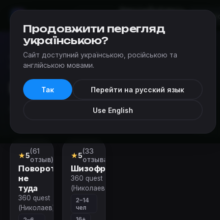
Квесты
Добавить
Мир
Квестов
Николаев
квест
Продовжити перегляд
українською?
Сайт доступний українською, російською та
Квесты
›
Категории квестов в реальности в Николаеве
›
англійською мовами.
Квесты для мужчин
Квесты для мужчин
Так
Перейти на русский язык
Квесты для мужчин в Николаеве
Use English
(61
(33
Перформанс
Перформанс
★
5
★
5
отзыв)
отзыва)
Поворот
Шизофрения
не
360 quest
туда
(Николаев)
360 quest
2–14
чел
(Николаев)
16+
2–6