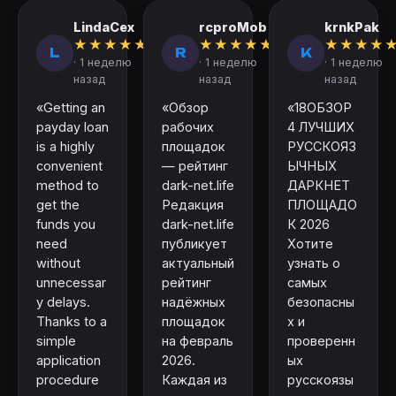
LindaCex
rcproMob
krnkPak
★
★
★
★
★
★
★
★
★
★
★
★
★
★
L
R
K
· 1 неделю
· 1 неделю
· 1 неделю
назад
назад
назад
«Getting an
«Обзор
«18ОБЗОР
payday loan
рабочих
4 ЛУЧШИХ
is a highly
площадок
РУССКОЯЗ
convenient
— рейтинг
ЫЧНЫХ
method to
dark-net.life
ДАРКНЕТ
get the
Редакция
ПЛОЩАДО
funds you
dark-net.life
К 2026
need
публикует
Хотите
without
актуальный
узнать о
unnecessar
рейтинг
самых
y delays.
надёжных
безопасны
Thanks to a
площадок
х и
simple
на февраль
проверенн
application
2026.
ых
procedure
Каждая из
русскоязы