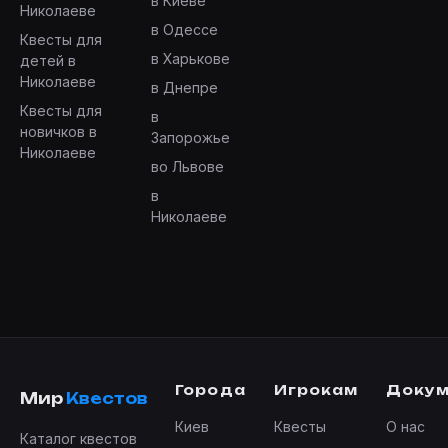
в Киеве
Николаеве
в Одессе
Квесты для
в Харькове
детей в
Николаеве
в Днепре
Квесты для
в
новичков в
Запорожье
Николаеве
во Львове
в
Николаеве
Города
Игрокам
Доку
Мир
Квестов
Киев
Квесты
О нас
Каталог квестов