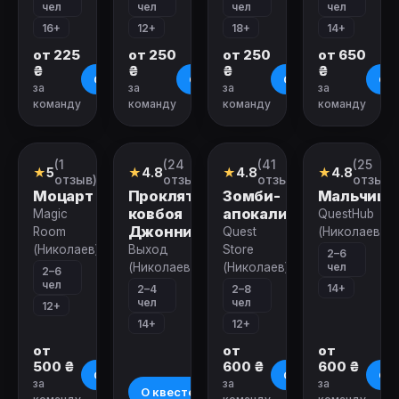
чел
чел
чел
чел
16+
12+
18+
14+
от 225
от 250
от 250
от 650
₴
₴
₴
₴
О квесте
О квесте
О квесте
О к
за
за
за
за
команду
команду
команду
команду
Закрыт
Закрыт
Закрыт
Закрыт
(1
(24
(41
(25
Квест
Квест
Квест
Квест
★
5
★
4.8
★
4.8
★
4.8
отзыв)
отзыва)
отзыв)
отзыво
Моцарт
Проклятие
Зомби-
Мальчишн
ковбоя
апокалипсис
Magic
QuestHub
Джонни
Room
Quest
(Николаев)
(Николаев)
Выход
Store
2–6
чел
(Николаев)
(Николаев)
2–6
чел
14+
2–4
2–8
чел
чел
12+
14+
12+
от
от
от
500 ₴
600 ₴
600 ₴
О квесте
О квесте
О к
за
за
за
О квесте