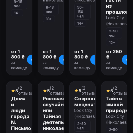
Гости
(Николаев)
(Николаев)
8–18
из
чел
8–18
50–
прошлого
чел
150
14+
чел
Look City
18+
14+
(Николаев)
2–50
чел
12+
от 1
от 1
от 1
от 250
800 ₴
800 ₴
800 ₴
₴
О квесте
О квесте
О квесте
О к
за
за
за
за
команду
команду
команду
команду
Закрыт
Закрыт
Закрыт
Закрыт
(2
(2
(2
(2
Городской
Городской
Городской
Городской
★
5
★
5
★
5
★
5
квест
квест
квест
квест
отзыва)
отзыва)
отзыва)
отзыва)
Дома
Роковая
Сокровище
Тайны
и
случайность,
мецената
живой
люди
или
природы
Look City
города
Тайная
(Николаев)
Look City
N.
деятельность
(Николаев)
2–50
Письмо
николаевских
чел
2–50