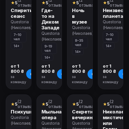
(2
(2
(2
(2
Ролевой
Ролевой
Ролевой
Ролевой
★
5
★
5
★
5
★
5
квест
квест
квест
квест
отзыва)
отзыва)
отзыва)
отзыва)
Спиритический
Где-
Ночь
Неизвестн
сеанс
то на
в
планета
Диком
музее
Questoria
Questoria
Западе
(Николаев)
Questoria
(Николаев)
Questoria
(Николаев)
7–10
7–10
чел
чел
(Николаев)
8–35
чел
14+
14+
9–19
чел
14+
14+
от 1
от 1
от 1
от 1
800 ₴
800 ₴
800 ₴
800 ₴
О квесте
О квесте
О квесте
О к
за
за
за
за
команду
команду
команду
команду
Закрыт
Закрыт
Закрыт
Закрыт
(2
(2
(2
(2
Ролевой
Ролевой
Ролевой
Городской
★
5
★
5
★
5
★
5
квест
квест
квест
квест
отзыва)
отзыва)
отзыва)
отзыва)
Психушка
Мыльная
Секретная
Николаев
опера
вечеринка
мистическ
Questoria
или
(Николаев)
Questoria
Questoria