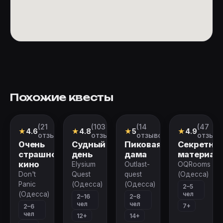
Похожие квесты
(21
(103
(14
(47
Квест
Перформанс
Перформанс
Квест
★
4.6
★
4.8
★
5
★
4.9
отзыв)
отзыва)
отзывов)
отзыво
Очень
Судный
Пиковая
Секретны
страшное
день
дама
материал
кино
Elysium
Outlast-
OQRooms
Don't
Quest
quest
(Одесса)
Panic
(Одесса)
(Одесса)
2–5
чел
(Одесса)
2–16
2–8
чел
чел
7+
2–6
чел
12+
14+