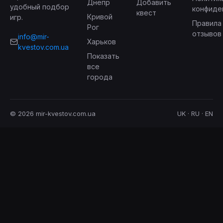
Днепр
Добавить
удобный подбор
конфиде
квест
Кривой
игр.
Правила
Рог
отзывов
info@mir-
Харьков
kvestov.com.ua
Показать
все
города
© 2026 mir-kvestov.com.ua
UK · RU · EN