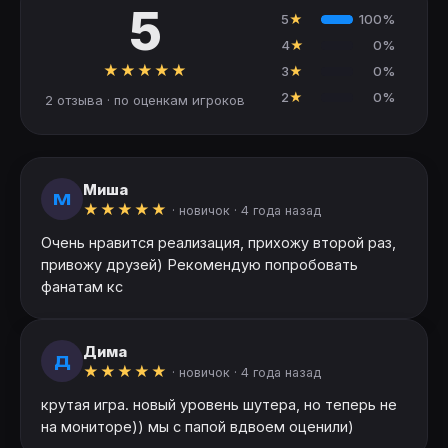
5
5
★
100%
4
★
0%
★
★
★
★
★
3
★
0%
2
★
0%
2 отзыва · по оценкам игроков
Миша
М
★
★
★
★
★
· новичок ·
4 года назад
Очень нравится реализация, прихожу второй раз,
привожу друзей) Рекомендую попробовать
фанатам кс
Дима
Д
★
★
★
★
★
· новичок ·
4 года назад
крутая игра. новый уровень шутера, но теперь не
на мониторе)) мы с папой вдвоем оценили)