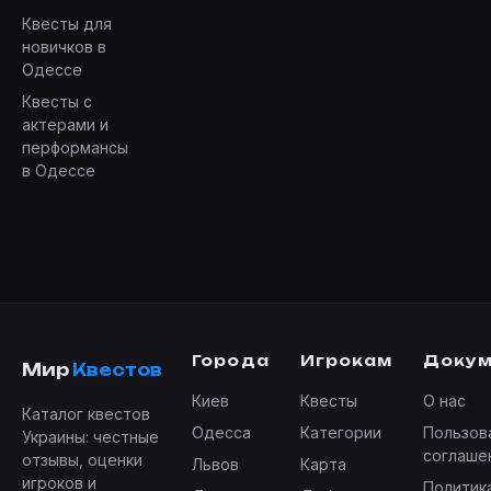
Квесты для
новичков в
Одессе
Квесты с
актерами и
перформансы
в Одессе
Города
Игрокам
Доку
Мир
Квестов
Киев
Квесты
О нас
Каталог квестов
Одесса
Категории
Пользов
Украины: честные
соглаше
отзывы, оценки
Львов
Карта
игроков и
Политик