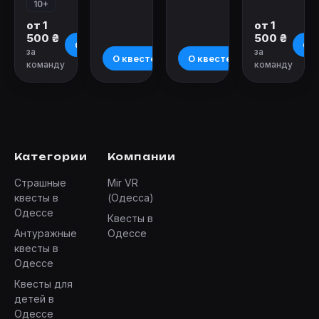
10+
от 1
от 1
500 ₴
500 ₴
О квесте
О к
за
за
О квесте
О квесте
команду
команду
Категории
Компании
Страшные
Mir VR
квесты в
(Одесса)
Одессе
Квесты в
Антуражные
Одессе
квесты в
Одессе
Квесты для
детей в
Одессе