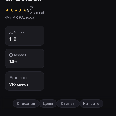
(2
★
★
★
★
★
5
отзыва)
·
Mir VR (Одесса)
Игроки
1–9
Возраст
14+
Тип игры
VR-квест
Описание
Цены
Отзывы
На карте